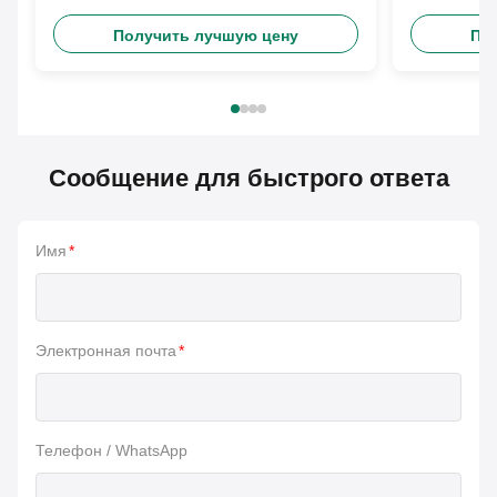
Arerosal свадебного банкета
750ml сн
искусств
Получить лучшую цену
По
Сообщение для быстрого ответа
Имя
*
Электронная почта
*
Телефон / WhatsApp