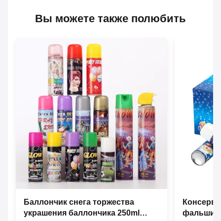
Вы можете также полюбить
Баллончик снега торжества
Консервн
украшения баллончика 250ml
фальшивк