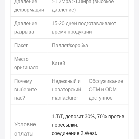
Давление
≥1.2Mpa ≥1.8Mpa (высокое
деформации
давление)
Давление
15-20 дней подготавливают
разрыва
время продукции
Пакет
Паллет/коробка
Место
Китай
оригинала
Почему
Надежный и
Обслуживание
выберите
новаторский
OEM и ODM
нас?
manfacturer
доступное
1.T/T, депозит 30%, 70% против
Условие
пересылки.
оплаты
соединение 2.West.