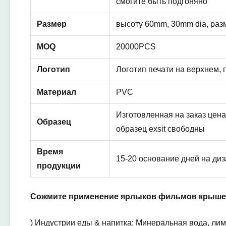
смогите быть подгоняно
Размер
высоту 60mm, 30mm dia, раз
MOQ
20000PCS
Логотип
Логотип печати на верхнем,
Материал
PVC
Изготовленная на заказ цен
Образец
образец exsit свободны
Время
15-20 основание дней на ди
продукции
Сожмите применение ярлыков фильмов крыше
)
Индустрии еды & напитка: Минеральная вода, лимо