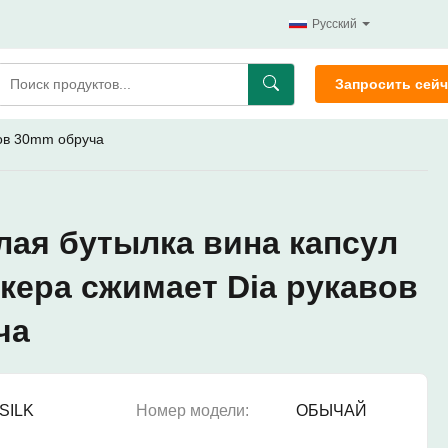
Русский
Запросить сейч
вов 30mm обруча
лая бутылка вина капсул
кера сжимает Dia рукавов
ча
SILK
Номер модели:
ОБЫЧАЙ