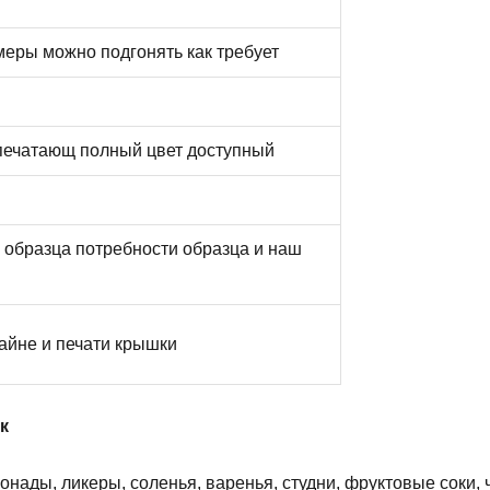
меры можно подгонять как требует
 печатающ полный цвет доступный
а образца потребности образца и наш
зайне и печати крышки
к
нады, ликеры, соленья, варенья, студни, фруктовые соки, 