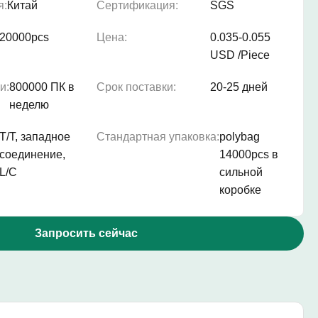
я:
Китай
Сертификация:
SGS
20000pcs
Цена:
0.035-0.055
USD /Piece
и:
800000 ПК в
Срок поставки:
20-25 дней
неделю
T/T, западное
Стандартная упаковка:
polybag
соединение,
14000pcs в
L/C
сильной
коробке
Запросить сейчас