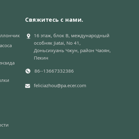
Свяжитесь с нами.
ллончик
16 этаж, блок B, международный
особняк Jiatai, No 41,
асоса
Доньсихуань Чжун, район Чаоян,
Пекин
ензида
86--13667332386
ылки
feliciazhou@pa.ecer.com
ости