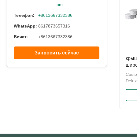
om
Телефон:
+8613667332386
WhatsApp:
8617873657316
Вичат:
+8613667332386
Запросить сейчас
крыш
широ
алюм
Custo
Delux
Glass
Speci
4mm ,
Width
18mm 
Shiny
plasti