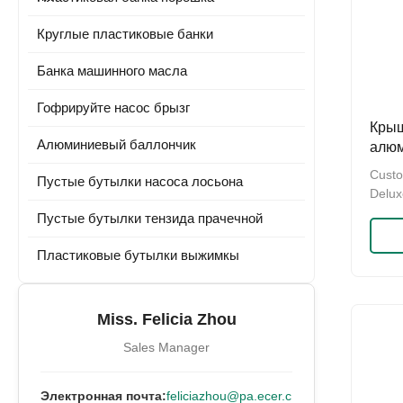
Круглые пластиковые банки
Банка машинного масла
Гофрируйте насос брызг
Крыш
Алюминиевый баллончик
алюм
широ
Custo
Пустые бутылки насоса лосьона
18m
Delux
Glass
Пустые бутылки тензида прачечной
Speci
4mm ,
Пластиковые бутылки выжимкы
Width
18mm 
Shiny
Miss. Felicia Zhou
plasti
Sales Manager
Электронная почта:
feliciazhou@pa.ecer.c