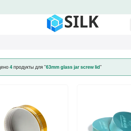
дено
4
продукты для "
63mm glass jar screw lid
"