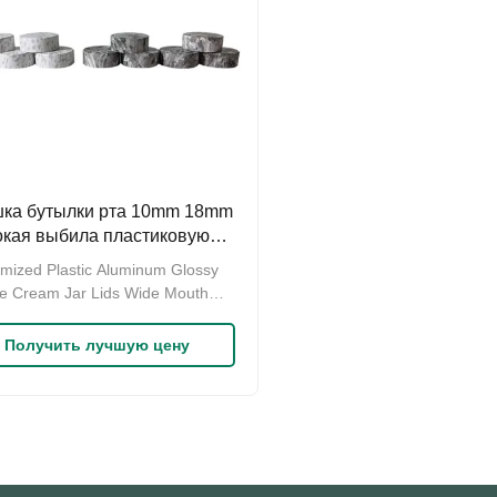
ка бутылки рта 10mm 18mm
кая выбила пластиковую
иниевую крышку опарника
mized Plastic Aluminum Glossy
e Cream Jar Lids Wide Mouth
 Jars Closures Product
fications: 1. Thickness: 2mm-
Получить лучшую цену
can be customized made 2.
: 30mm-89mm 3. Height : 10mm-
can be customized 4. Material :
 metalized outside and inner PP
c 5. Color and logo can ...