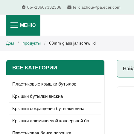
86--13667332386
feliciazhou@pa.ecer.com
МЕНЮ
Дом
/
продукты
/
63mm glass jar screw lid
ВСЕ КАТЕГОРИИ
Най
Пластиковые крышки бутылок
Крышки бутылки вискиа
Крышки сокращения бутылки вина
Крышки алюминиевой консервной ба
нки
Пластиковая банка порошка